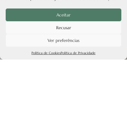
Aceitar
Recusar
Ver preferências
Política de Cookies
Política de Privacidade
As últimas inspirações
Descubra os nossos artigos mais recentes e deixe-se
inspirar pelas últimas aventuras, histórias e dicas que
preparamos para si. Explore novas ideias, paisagens e