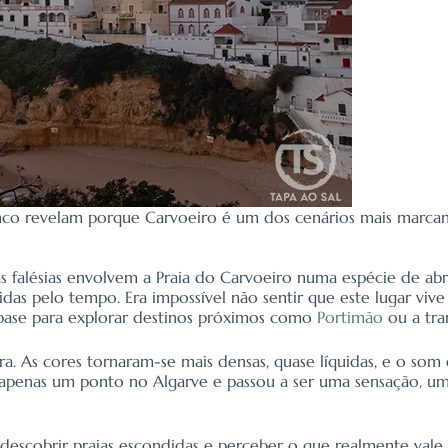
ranco revelam porque Carvoeiro é um dos cenários mais marca
falésias envolvem a Praia do Carvoeiro numa espécie de abr
idas pelo tempo. Era impossível não sentir que este lugar viv
o base para explorar destinos próximos como
Portimão
ou a tra
. As cores tornaram-se mais densas, quase líquidas, e o som 
apenas um ponto no Algarve e passou a ser uma sensação, um
s, descobrir praias escondidas e perceber o que realmente val