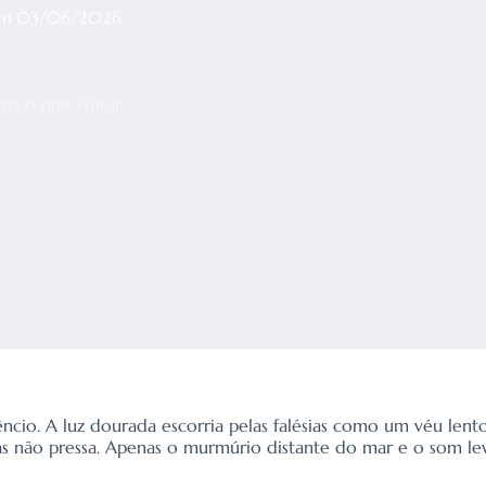
em
03/06/2026
ro o que visitar
êncio. A luz dourada escorria pelas falésias como um véu len
 não pressa. Apenas o murmúrio distante do mar e o som leve