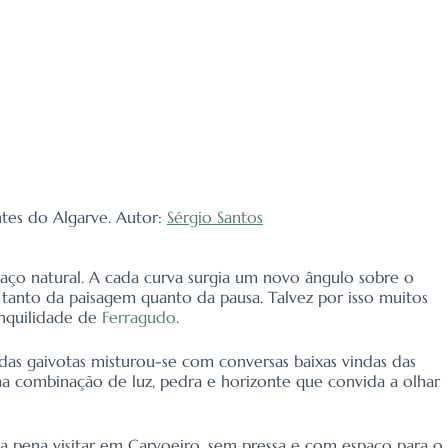
ntes do Algarve. Autor:
Sérgio Santos
aço natural. A cada curva surgia um novo ângulo sobre o
e tanto da paisagem quanto da pausa. Talvez por isso muitos
nquilidade de
Ferragudo
.
das gaivotas misturou-se com conversas baixas vindas das
a combinação de luz, pedra e horizonte que convida a olhar
e a pena visitar em Carvoeiro, sem pressa e com espaço para o