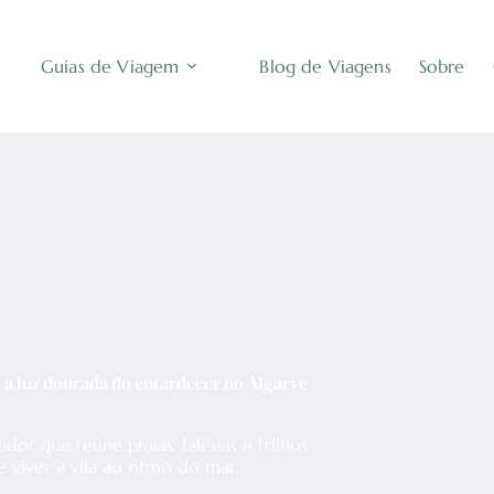
Guias de Viagem
Blog de Viagens
Sobre
 e a luz dourada do entardecer no Algarve
dor que reúne praias, falésias e trilhos
e viver a vila ao ritmo do mar.