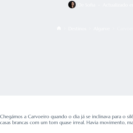
De
Sofia
Actualizado 
Destinos
Algarve
Carvoei
Início
Chegámos a Carvoeiro quando o dia já se inclinava para o sil
casas brancas com um tom quase irreal. Havia movimento, mas