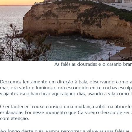
As falésias douradas e o casario b
Descemos lentamente em direção à baía, observando como as 
mar, ora vasto e luminoso, ora escondido entre rochas esculp
viajantes escolham ficar aqui alguns dias, usando a vila com
O entardecer trouxe consigo uma mudança subtil na atmosfera
esplanadas. Foi nesse momento que Carvoeiro deixou de ser 
com atenção.
Ao longo deste guia, vamos percorrer a vila e as suas falésia