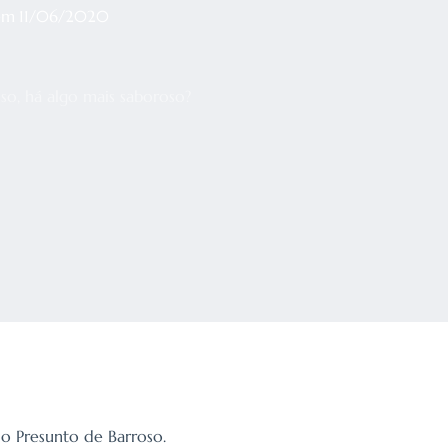
em
11/06/2020
so, há algo mais saboroso?
o Presunto de Barroso.