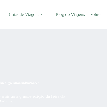
Guias de Viagem
Blog de Viagens
Sobre
 há algo mais saboroso?
re mais uma grande edição da Feira do
arroso.