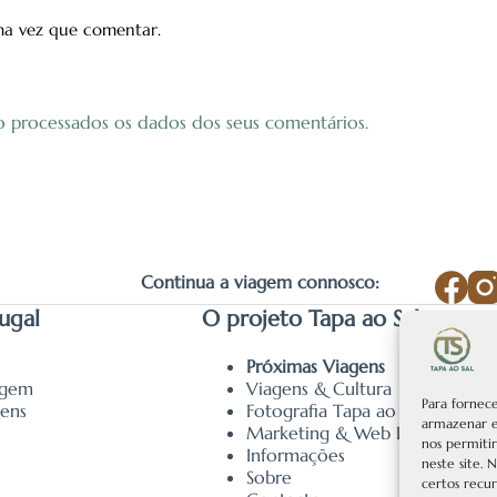
ma vez que comentar.
o processados os dados dos seus comentários.
Continua a viagem connosco:
ugal
O projeto Tapa ao Sal
Próximas Viagens
agem
Viagens & Cultura
Para fornec
gens
Fotografia Tapa ao Sal
armazenar e
Marketing & Web Design
nos permiti
Informações
neste site.
Sobre
certos recur