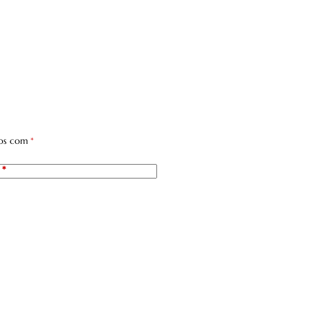
dos com
*
*