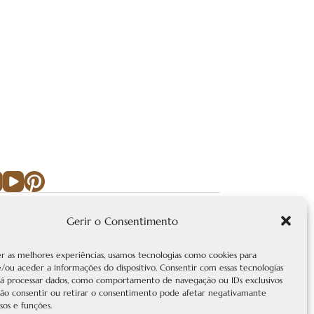
Gerir o Consentimento
Receber a Newsletter
Subscreva a nossa newsletter e
er as melhores experiências, usamos tecnologias como cookies para
receba atualizações exclusivas!
/ou aceder a informações do dispositivo. Consentir com essas tecnologias
rá processar dados, como comportamento de navegação ou IDs exclusivos
Email
 Não consentir ou retirar o consentimento pode afetar negativamante
sos e funções.