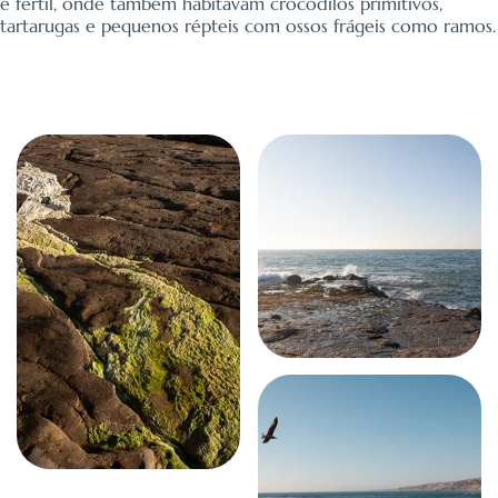
e fértil, onde também habitavam crocodilos primitivos,
tartarugas e pequenos répteis com ossos frágeis como ramos.