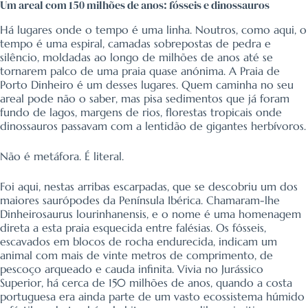
Um areal com 150 milhões de anos: fósseis e dinossauros
Há lugares onde o tempo é uma linha. Noutros, como aqui, o
tempo é uma espiral, camadas sobrepostas de pedra e
silêncio, moldadas ao longo de milhões de anos até se
tornarem palco de uma praia quase anónima. A Praia de
Porto Dinheiro é um desses lugares. Quem caminha no seu
areal pode não o saber, mas pisa sedimentos que já foram
fundo de lagos, margens de rios, florestas tropicais onde
dinossauros passavam com a lentidão de gigantes herbívoros.
Não é metáfora. É literal.
Foi aqui, nestas arribas escarpadas, que se descobriu um dos
maiores saurópodes da Península Ibérica. Chamaram-lhe
Dinheirosaurus lourinhanensis, e o nome é uma homenagem
direta a esta praia esquecida entre falésias. Os fósseis,
escavados em blocos de rocha endurecida, indicam um
animal com mais de vinte metros de comprimento, de
pescoço arqueado e cauda infinita. Vivia no Jurássico
Superior, há cerca de 150 milhões de anos, quando a costa
portuguesa era ainda parte de um vasto ecossistema húmido