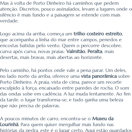
Mas à volta de Porto Dinheiro há caminhos que pedem
atenção. Discretos, pouco assinalados, levam a lugares onde o
silêncio é mais fundo e a paisagem se estende com mais
verdade.
Logo acima da arriba, começa um
trilho costeiro estreito
,
que acompanha a linha do mar entre campos, penedos e
encostas batidas pelo vento. Quem o percorre descobre,
curva após curva, novas praias:
Valmitão
,
Peralta
; mais
desertas, mais bravas, mais abertas ao horizonte.
Pelo caminho, há pontos onde vale a pena parar. Um deles,
no lado norte da arriba, oferece uma
vista panorâmica
sobre
Porto Dinheiro. A praia, vista de cima, parece um recorte
esculpido à força, encaixado entre paredes de rocha. O som
das ondas sobe em cadência. A luz muda lentamente. Ao fim
da tarde, o lugar transforma-se, e tudo ganha uma beleza
que não precisa de palavras.
A poucos minutos de carro, encontra-se o
Museu da
Lourinhã
. Para quem quiser mergulhar mais fundo nas
histórias da pedra, este é o lugar certo. Aqui estão guardados