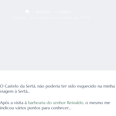
Destinos
Centro
Início
Celinda… que olhas pelo Castelo da Sertã!
O Castelo da Sertã, não poderia ter sido esquecido na minha
viagem à Sertã…
Após a visita à
barbearia do senhor Reinaldo
, o mesmo me
indicou vários pontos para conhecer…