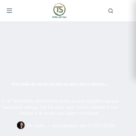
Pular
para
o
conteúdo
Por mais de meio século na arte dos cabelos…
O Srº Reinaldo demonstra todo o seu orgulho na sua
barbearia antiga. Há 64 anos que corta cabelos e faz
barbas e é assim que quer continuar.
De
Sofia
Actualizado em
13/02/2026