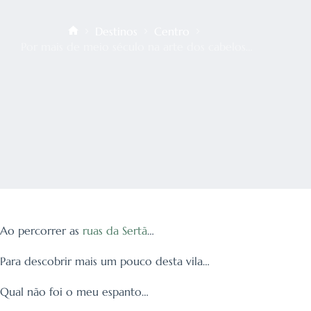
Destinos
Centro
Início
Por mais de meio século na arte dos cabelos…
Ao percorrer as
ruas da Sertã
…
Para descobrir mais um pouco desta vila…
Qual não foi o meu espanto…