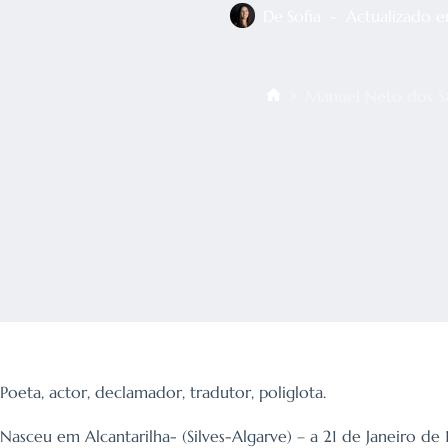
De
Sofia
Actualizado 
Manuel Neto dos S
Início
Poeta, actor, declamador, tradutor, poliglota.
Nasceu em Alcantarilha- (Silves-Algarve) – a 21 de Janeiro de 