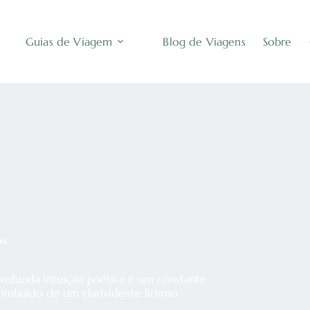
Guias de Viagem
Blog de Viagens
Sobre
os
profunda intuição poética é um constante
 imbuído de um clarividente lirismo.