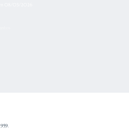
em
08/03/2026
antos
1959.