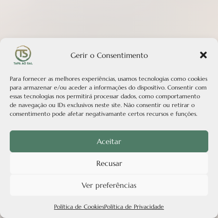
Gerir o Consentimento
×
Explorar +
Para fornecer as melhores experiências, usamos tecnologias como cookies
para armazenar e/ou aceder a informações do dispositivo. Consentir com
essas tecnologias nos permitirá processar dados, como comportamento
Guia Algarve
de navegação ou IDs exclusivos neste site. Não consentir ou retirar o
consentimento pode afetar negativamante certos recursos e funções.
Castelo de Silves
Aceitar
Monchique
Recusar
Lagos
Ver preferências
Guia Portugal
Política de Cookies
Política de Privacidade
Alugar carro