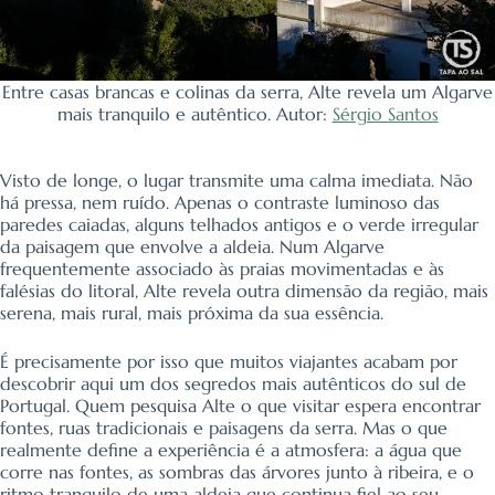
Entre casas brancas e colinas da serra, Alte revela um Algarve
mais tranquilo e autêntico. Autor:
Sérgio Santos
Visto de longe, o lugar transmite uma calma imediata. Não
há pressa, nem ruído. Apenas o contraste luminoso das
paredes caiadas, alguns telhados antigos e o verde irregular
da paisagem que envolve a aldeia. Num Algarve
frequentemente associado às praias movimentadas e às
falésias do litoral, Alte revela outra dimensão da região, mais
serena, mais rural, mais próxima da sua essência.
É precisamente por isso que muitos viajantes acabam por
descobrir aqui um dos segredos mais autênticos do sul de
Portugal. Quem pesquisa Alte o que visitar espera encontrar
fontes, ruas tradicionais e paisagens da serra. Mas o que
realmente define a experiência é a atmosfera: a água que
corre nas fontes, as sombras das árvores junto à ribeira, e o
ritmo tranquilo de uma aldeia que continua fiel ao seu