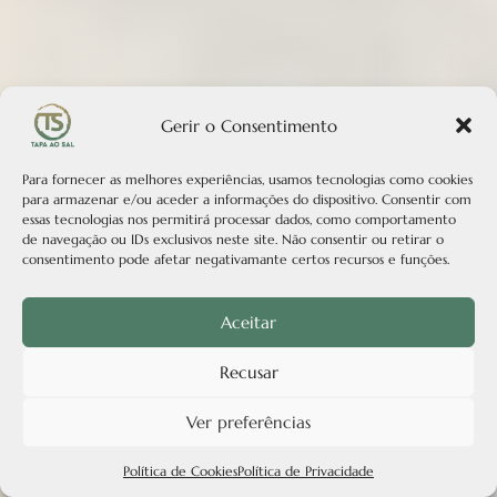
Gerir o Consentimento
×
Explorar +
Para fornecer as melhores experiências, usamos tecnologias como cookies
para armazenar e/ou aceder a informações do dispositivo. Consentir com
essas tecnologias nos permitirá processar dados, como comportamento
Guia Algarve
de navegação ou IDs exclusivos neste site. Não consentir ou retirar o
consentimento pode afetar negativamante certos recursos e funções.
Silves
Aceitar
Monchique
Recusar
Grutas de Benagil
Ver preferências
Guia Portugal
Política de Cookies
Política de Privacidade
Alugar carro