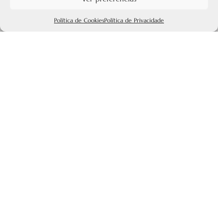
Política de Cookies
Política de Privacidade
Artigos sobre o Alentejo
Explore todos os nossos artigos, roteiros e
experiências no Alentejo. Inspire-se e descubra vilas
históricas, paisagens tranquilas e lugares autênticos
para a sua próxima viagem.