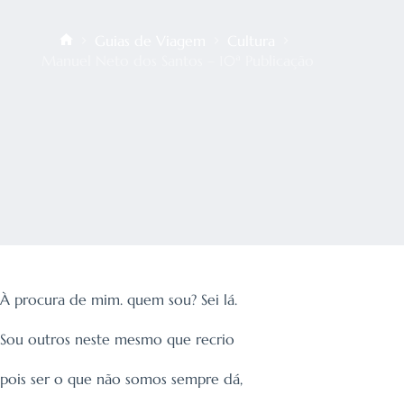
Guias de Viagem
Cultura
Início
Manuel Neto dos Santos – 10ª Publicação
À procura de mim. quem sou? Sei lá.
Sou outros neste mesmo que recrio
pois ser o que não somos sempre dá,