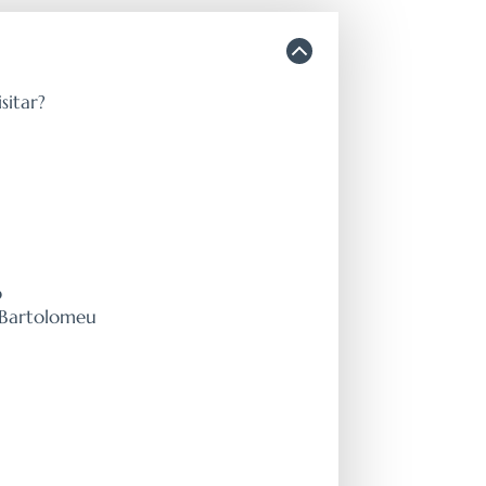
sitar?
o
 Bartolomeu