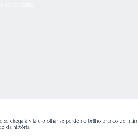
em
30/03/2026
çosa o que visitar
ue se chega à vila e o olhar se perde no brilho branco do már
o da história.