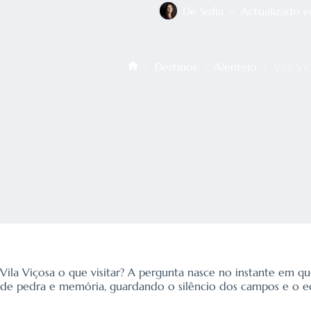
De
Sofia
Actualizado 
Destinos
Alentejo
Vila Vi
Início
Vila Viçosa o que visitar? A pergunta nasce no instante em q
de pedra e memória, guardando o silêncio dos campos e o ec