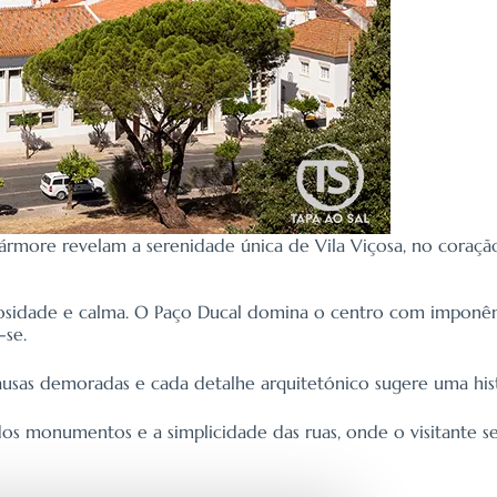
ármore revelam a serenidade única de Vila Viçosa, no coraçã
diosidade e calma. O Paço Ducal domina o centro com imponênc
-se.
ausas demoradas e cada detalhe arquitetónico sugere uma his
s monumentos e a simplicidade das ruas, onde o visitante se 