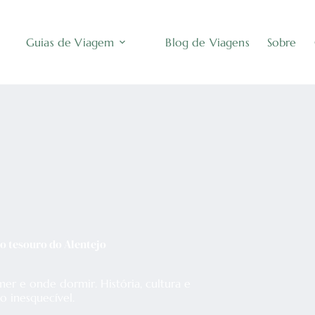
Guias de Viagem
Blog de Viagens
Sobre
lo tesouro do Alentejo
er e onde dormir. História, cultura e
o inesquecível.